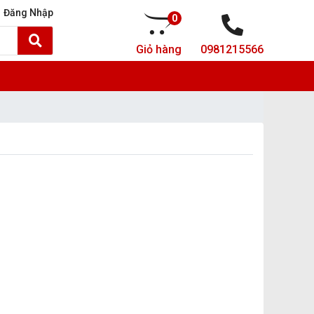
Đăng Nhập
0
Giỏ hàng
0981215566