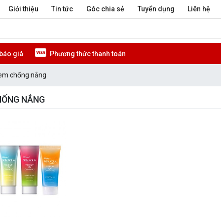
Giới thiệu
Tin tức
Góc chia sẻ
Tuyển dụng
Liên hệ
báo giá
Phương thức thanh toán
em chống nắng
HỐNG NẮNG