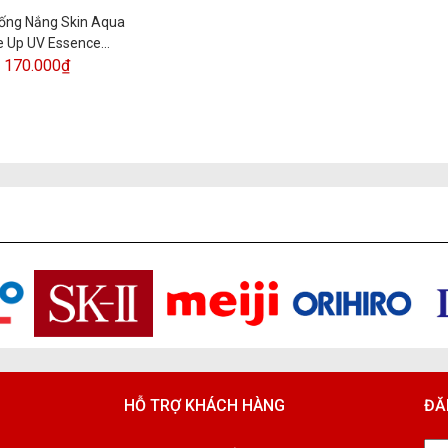
ng Nắng Skin Aqua
e Up UV Essence
50+/PA++++ 80G
170.000₫
HỖ TRỢ KHÁCH HÀNG
ĐĂ