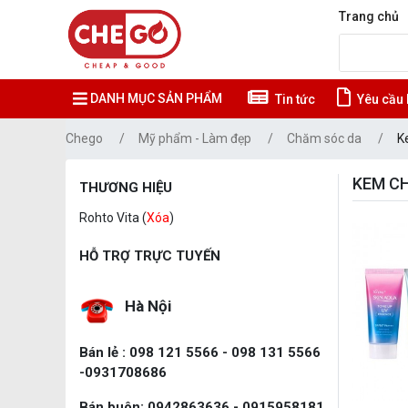
Trang chủ
DANH MỤC SẢN PHẨM
Tin tức
Yêu cầu 
Chego
Mỹ phẩm - Làm đẹp
Chăm sóc da
K
KEM C
THƯƠNG HIỆU
Rohto Vita (
Xóa
)
HỖ TRỢ TRỰC TUYẾN
Hà Nội
Bán lẻ : 098 121 5566 - 098 131 5566
-0931708686
Bán buôn: 0942863636 - 0915958181