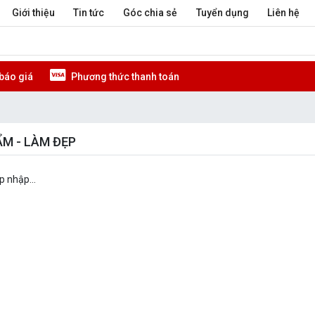
Giới thiệu
Tin tức
Góc chia sẻ
Tuyển dụng
Liên hệ
báo giá
Phương thức thanh toán
M - LÀM ĐẸP
 nhập...