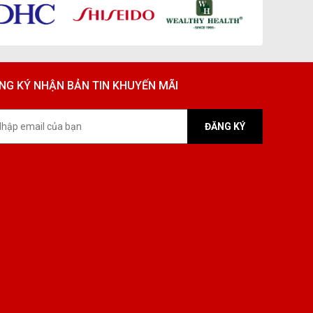
NG KÝ NHẬN BẢN TIN KHUYẾN MÃI
ĐĂNG KÝ