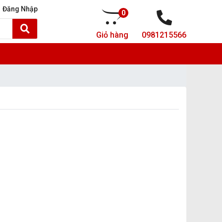
Đăng Nhập
0
Giỏ hàng
0981215566