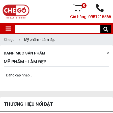
0
Giỏ hàng
0981215566
Chego
Mỹ phẩm - Làm đẹp
DANH MỤC SẢN PHẨM
MỸ PHẨM - LÀM ĐẸP
Đang cập nhập...
THƯƠNG HIỆU NỔI BẬT