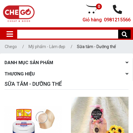
0
Giỏ hàng
0981215566
Chego
Mỹ phẩm - Làm đẹp
Sữa tắm - Dưỡng thể
DANH MỤC SẢN PHẨM
THƯƠNG HIỆU
SỮA TẮM - DƯỠNG THỂ