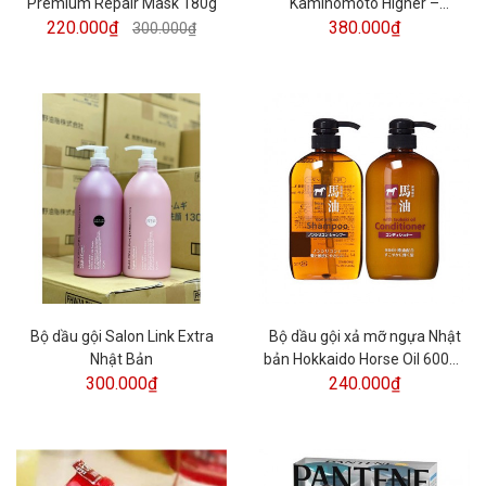
Premium Repair Mask 180g
Kaminomoto Higher –
220.000₫
Strenght 200ml
380.000₫
300.000₫
Bộ dầu gội Salon Link Extra
Bộ dầu gội xả mỡ ngựa Nhật
Nhật Bản
bản Hokkaido Horse Oil 600ml
300.000₫
240.000₫
Nhật Bản