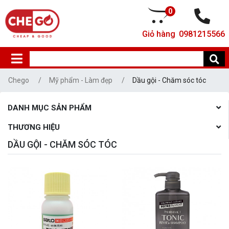
0
Giỏ hàng
0981215566
Chego
Mỹ phẩm - Làm đẹp
Dầu gội - Chăm sóc tóc
DANH MỤC SẢN PHẨM
THƯƠNG HIỆU
DẦU GỘI - CHĂM SÓC TÓC