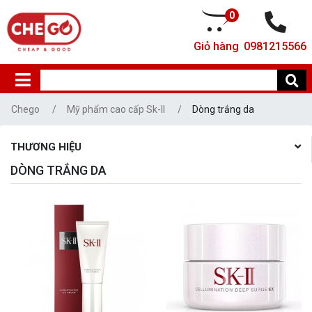
0
Giỏ hàng
0981215566
Chego
Mỹ phẩm cao cấp Sk-II
Dòng trắng da
THƯƠNG HIỆU
DÒNG TRẮNG DA