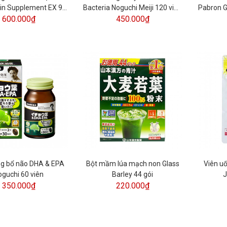
tin Supplement EX 90
Bacteria Noguchi Meiji 120 viên
Pabron G
600.000₫
viên
- Hỗ trợ tiêu hoá của Nhật Bản
450.000₫
ng bổ não DHA & EPA
Bột mầm lúa mạch non Glass
Viên u
oguchi 60 viên
Barley 44 gói
J
350.000₫
220.000₫