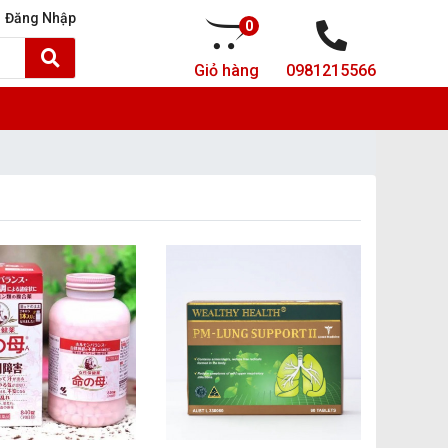
Đăng Nhập
0
Giỏ hàng
0981215566