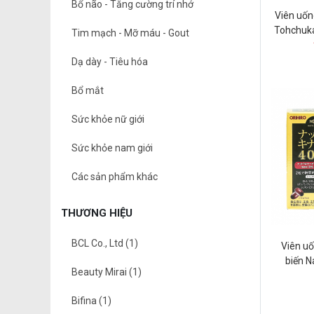
Bổ não - Tăng cường trí nhớ
Viên uốn
Tohchuka
Tim mạch - Mỡ máu - Gout
B
Dạ dày - Tiêu hóa
Bổ mắt
Sức khỏe nữ giới
Sức khỏe nam giới
Các sản phẩm khác
THƯƠNG HIỆU
BCL Co., Ltd (1)
Viên uốn
biến N
Beauty Mirai (1)
O
Bifina (1)