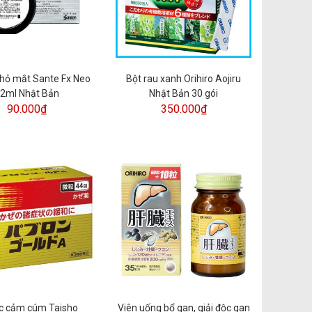
hỏ mắt Sante Fx Neo
Bột rau xanh Orihiro Aojiru
2ml Nhật Bản
Nhật Bản 30 gói
90.000₫
350.000₫
c cảm cúm Taisho
Viên uống bổ gan, giải độc gan