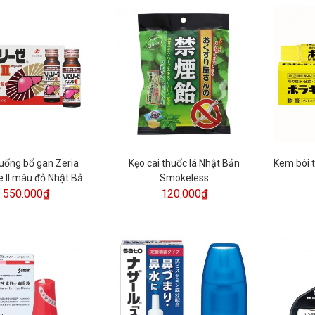
uống bổ gan Zeria
Kẹo cai thuốc lá Nhật Bản
Kem bôi t
e II màu đỏ Nhật Bản
Smokeless
 10 chai x 50ml)
550.000₫
120.000₫