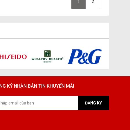
1
2
NG KÝ NHẬN BẢN TIN KHUYẾN MÃI
ĐĂNG KÝ