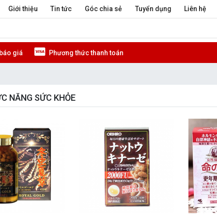
Giới thiệu
Tin tức
Góc chia sẻ
Tuyển dụng
Liên hệ
báo giá
Phương thức thanh toán
ỨC NĂNG SỨC KHỎE