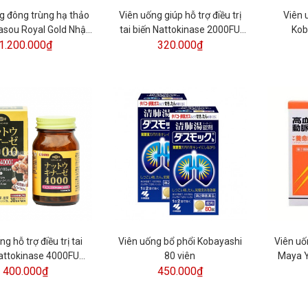
g đông trùng hạ thảo
Viên uống giúp hỗ trợ điều trị
Viên 
sou Royal Gold Nhật
tai biến Nattokinase 2000FU
Kob
ản - 420 viên
1.200.000₫
320.000₫
Orihiro
g hỗ trợ điều trị tai
Viên uống bổ phổi Kobayashi
Viên uố
attokinase 4000FU
80 viên
Maya Y
rihiro 60 viên
400.000₫
450.000₫