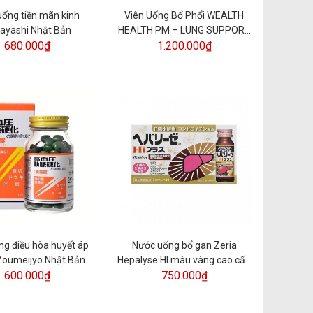
uống tiền mãn kinh
Viên Uống Bổ Phổi WEALTH
ayashi Nhật Bản
HEALTH PM – LUNG SUPPORT
680.000₫
II Hộp 60 viên
1.200.000₫
ng điều hòa huyết áp
Nước uống bổ gan Zeria
oumeijyo Nhật Bản
Hepalyse HI màu vàng cao cấp
600.000₫
750.000₫
Nhật Bản