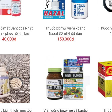
hỏ mắt Sancoba Nhật
Thuốc xịt mũi viêm xoang
Thuốc n
l - phục hồi thị lực
Nazal 30ml Nhật Bản
1
40.000₫
150.000₫
g kích thích mọc tóc
Viên uống Enzyme và Lactic
Thuố