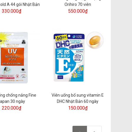
old A 44 gói Nhật Bản
Orihiro 70 viên
330.000₫
550.000₫
ống chống nắng Fine
Viên uống bổ sung vitamin E
apan 30 ngày
DHC Nhật Bản 60 ngày
220.000₫
150.000₫