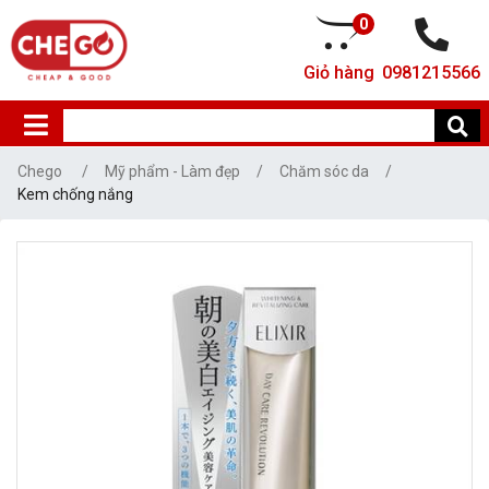
0
Giỏ hàng
0981215566
Chego
Mỹ phẩm - Làm đẹp
Chăm sóc da
Kem chống nắng