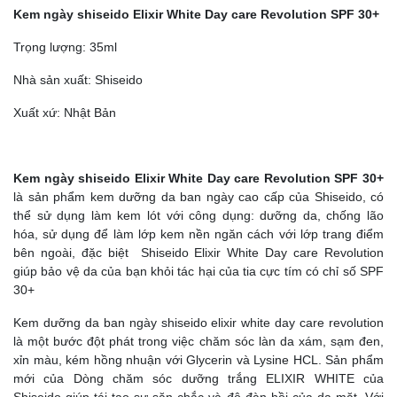
Kem ngày shiseido Elixir White Day care Revolution SPF 30+
Trọng lượng: 35ml
Nhà sản xuất: Shiseido
Xuất xứ: Nhật Bản
Kem ngày shiseido Elixir White Day care Revolution SPF 30+
là sản phẩm kem dưỡng da ban ngày cao cấp của Shiseido, có
thể sử dụng làm kem lót với công dụng: dưỡng da, chống lão
hóa, sử dụng để làm lớp kem nền ngăn cách với lớp trang điểm
bên ngoài, đặc biệt Shiseido Elixir White Day care Revolution
giúp bảo vệ da của bạn khỏi tác hại của tia cực tím có chỉ số SPF
30+
Kem dưỡng da ban ngày shiseido elixir white day care revolution
là một bước đột phát trong việc chăm sóc làn da xám, sạm đen,
xỉn màu, kém hồng nhuận với Glycerin và Lysine HCL. Sản phẩm
mới của Dòng chăm sóc dưỡng trắng ELIXIR WHITE của
Shiseido giúp tái tạo sự săn chắc và độ đàn hồi của da mặt. Với