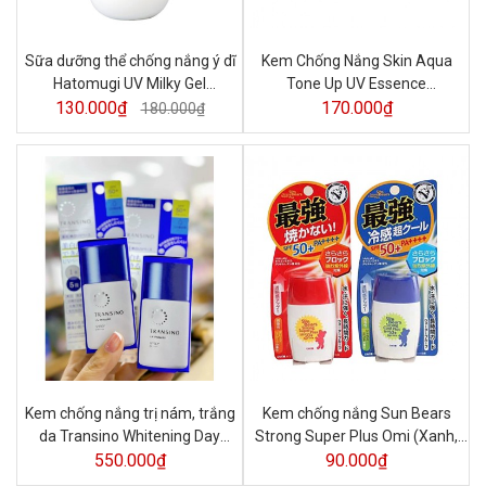
Sữa dưỡng thể chống nắng ý dĩ
Kem Chống Nắng Skin Aqua
Hatomugi UV Milky Gel
Tone Up UV Essence
130.000₫
SPF31/PA+++ 250ml
SPF50+/PA++++ 80G
170.000₫
180.000₫
Kem chống nắng trị nám, trắng
Kem chống nắng Sun Bears
da Transino Whitening Day
Strong Super Plus Omi (Xanh,
550.000₫
Protector
Đỏ) 30ml
90.000₫