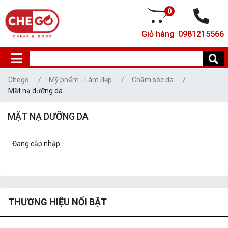
0
Giỏ hàng
0981215566
Chego
Mỹ phẩm - Làm đẹp
Chăm sóc da
Mặt nạ dưỡng da
MẶT NẠ DƯỠNG DA
Đang cập nhập...
THƯƠNG HIỆU NỔI BẬT