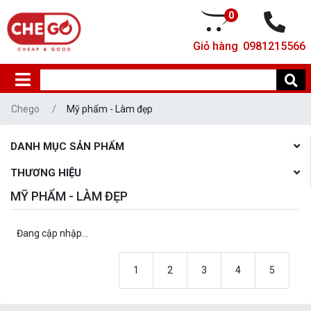
0
Giỏ hàng
0981215566
Chego
Mỹ phẩm - Làm đẹp
DANH MỤC SẢN PHẨM
THƯƠNG HIỆU
MỸ PHẨM - LÀM ĐẸP
Đang cập nhập...
1
2
3
4
5