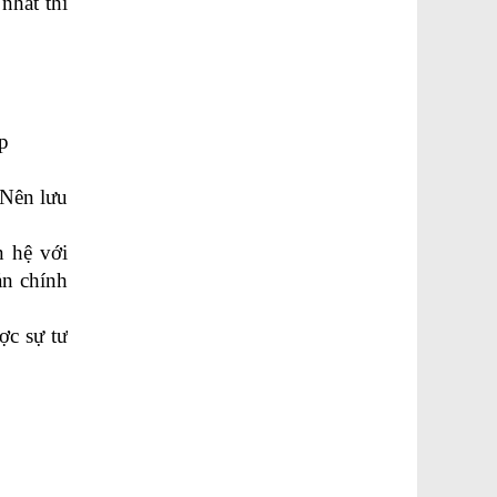
hất thì 
ẹp
Nên lưu 
 hệ với 
n chính 
c sự tư 