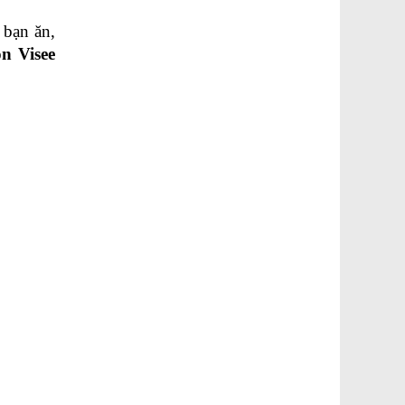
bạn ăn, 
on Visee 