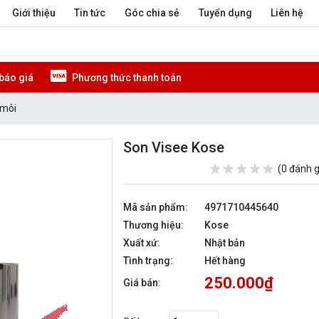
Giới thiệu
Tin tức
Góc chia sẻ
Tuyển dụng
Liên hệ
báo giá
Phương thức thanh toán
 môi
Son Visee Kose
(0 đánh g
Mã sản phẩm:
4971710445640
Thương hiệu:
Kose
Xuất xứ:
Nhật bản
Tình trạng:
Hết hàng
250.000₫
Giá bán: