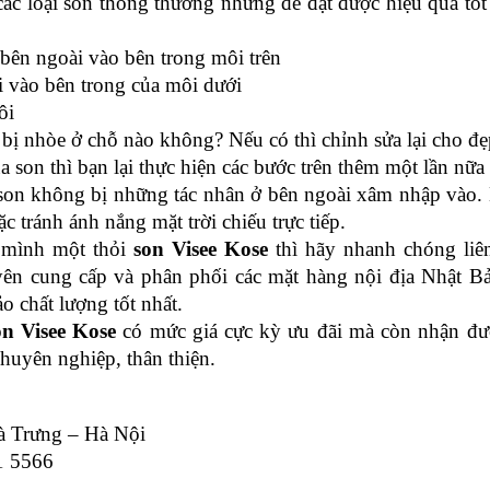
ác loại son thông thường nhưng để đạt được hiệu quả tốt n
ía bên ngoài vào bên trong môi trên
oài vào bên trong của môi dưới
ôi
ay bị nhòe ở chỗ nào không? Nếu có thì chỉnh sửa lại cho đ
a son thì bạn lại thực hiện các bước trên thêm một lần nữa
 son không bị những tác nhân ở bên ngoài xâm nhập vào. 
c tránh ánh nắng mặt trời chiếu trực tiếp.
mình một thỏi 
son Visee Kose
 thì hãy nhanh chóng liên
n cung cấp và phân phối các mặt hàng nội địa Nhật Bả
 chất lượng tốt nhất.
on Visee Kose
 có mức giá cực kỳ ưu đãi mà còn nhận đượ
chuyên nghiệp, thân thiện.
à Trưng – Hà Nội
1 5566