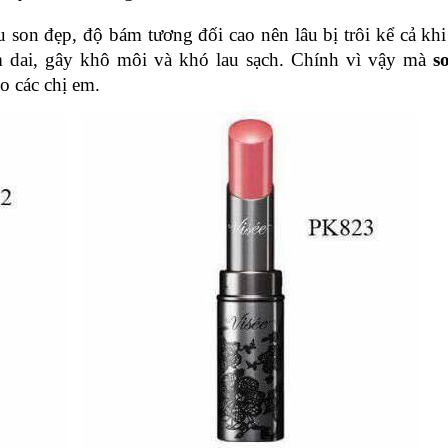
u son đẹp, độ bám tương đối cao nên lâu bị trôi kể cả khi 
 dai, gây khô môi và khó lau sạch. Chính vì vậy mà 
s
o các chị em.