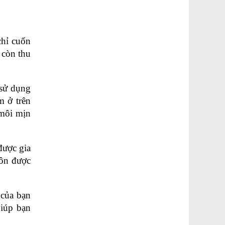
hỉ cuốn 
còn thu 
sử dụng 
 ở trên 
môi mịn 
ược gia 
ôn được 
của bạn 
iúp bạn 