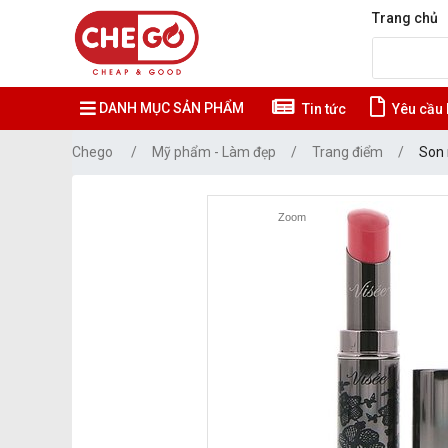
Trang chủ
DANH MỤC SẢN PHẨM
Tin tức
Yêu cầu 
Chego
Mỹ phẩm - Làm đẹp
Trang điểm
Son
Zoom