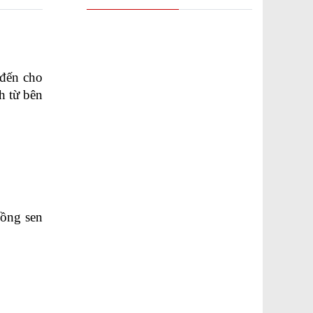
đến cho 
 từ bên 
ồng sen 