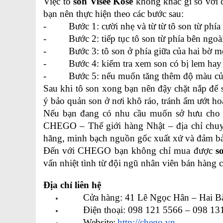
Việc tô 
son Visee Kose
 không khác gì so với c
bạn nên thực hiện theo các bước sau:
-         Bước 1: cười nhẹ và từ từ tô son từ ph
-         Bước 2: tiếp tục tô son từ phía bên ng
-         Bước 3: tô son ở phía giữa của hai bờ m
-         Bước 4: kiểm tra xem son có bị lem h
-         Bước 5: nếu muốn tăng thêm độ màu củ
Sau khi tô son xong bạn nên đậy chặt nắp để
ý bảo quản son ở nơi khô ráo, tránh ẩm ướt hoặ
Nếu bạn đang có nhu cầu muốn sở hưu cho 
CHEGO – Thế giới hàng Nhật – địa chỉ chuyê
hãng, minh bạch nguồn gốc xuất xứ và đảm bảo
Đến với CHEGO bạn không chỉ mua được 
s
vấn nhiệt tình từ đội ngũ nhân viên bán hàng 
Địa chỉ liên hệ
Cửa hàng: 41 Lê Ngọc Hân – Hai B
Điện thoại: 098 121 5566 – 098 13
Website:
http://chego.vn