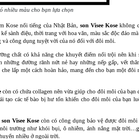
có nhiều màu cho bạn lựa chọn
 Kose nổi tiếng của Nhật Bản, 
son Visee Kose
 không c
kế sành điệu, thời trang với hoa văn, màu sắc độc đáo mà 
 và công dụng tuyệt vời của nó đối với đôi môi.
ng chất có khả năng che khuyết điểm nổi trội nên khi 
n những đường rãnh nứt nẻ hay những nếp gấp, vết thâm
e
 che lấp một cách hoàn hảo, mang đến cho bạn một đôi 
e
 còn có chứa collagen nên vừa giúp cho đôi môi của bạn đ
i tạo các tế bào bị hư tổn khiến cho đôi môi của bạn lu
 
son Visee Kose
 còn có công dụng bảo vệ được đôi môi 
môi trường như khói bụi, ô nhiễm, ánh nắng mặt trời…g
huyển nhiều ở ngoài trời.