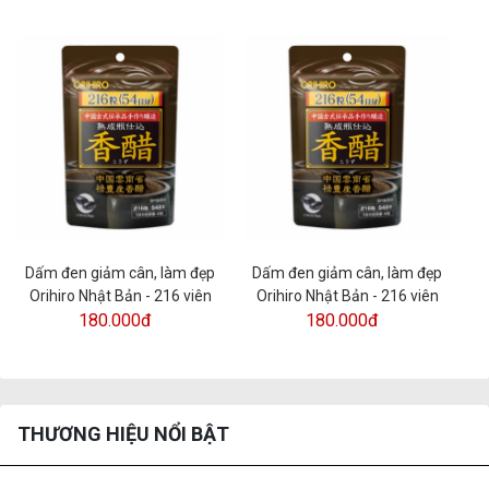
Dấm đen giảm cân, làm đẹp
Dấm đen giảm cân, làm đẹp
D
Orihiro Nhật Bản - 216 viên
Orihiro Nhật Bản - 216 viên
180.000đ
180.000đ
THƯƠNG HIỆU NỔI BẬT