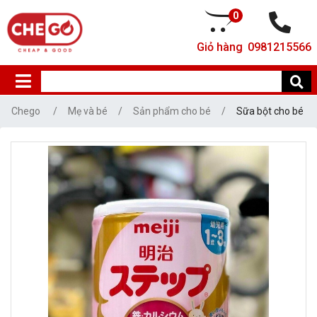
0
Giỏ hàng
0981215566
Chego
Mẹ và bé
Sản phẩm cho bé
Sữa bột cho bé