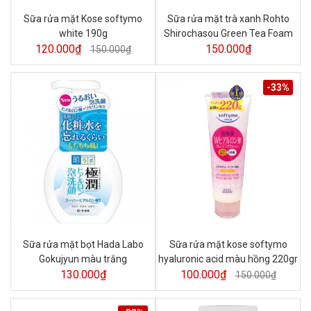
Sữa rửa mặt Kose softymo
Sữa rửa mặt trà xanh Rohto
white 190g
Shirochasou Green Tea Foam
120.000₫
150.000₫
150.000₫
-33%
Sữa rửa mặt bọt Hada Labo
Sữa rửa mặt kose softymo
Gokujyun màu trắng
hyaluronic acid màu hồng 220gr
130.000₫
100.000₫
150.000₫