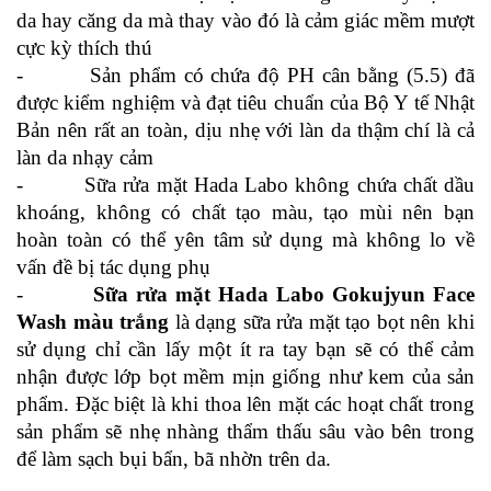
da hay căng da mà thay vào đó là cảm giác mềm mượt 
cực kỳ thích thú
-         Sản phẩm có chứa độ PH cân bằng (5.5) đã 
được kiểm nghiệm và đạt tiêu chuẩn của Bộ Y tế Nhật 
Bản nên rất an toàn, dịu nhẹ với làn da thậm chí là cả 
làn da nhạy cảm
-         Sữa rửa mặt Hada Labo không chứa chất dầu 
khoáng, không có chất tạo màu, tạo mùi nên bạn 
hoàn toàn có thể yên tâm sử dụng mà không lo về 
vấn đề bị tác dụng phụ
-         
Sữa rửa mặt Hada Labo Gokujyun Face 
Wash màu trắng
 là dạng sữa rửa mặt tạo bọt nên khi 
sử dụng chỉ cần lấy một ít ra tay bạn sẽ có thể cảm 
nhận được lớp bọt mềm mịn giống như kem của sản 
phẩm. Đặc biệt là khi thoa lên mặt các hoạt chất trong 
sản phẩm sẽ nhẹ nhàng thẩm thấu sâu vào bên trong 
để làm sạch bụi bẩn, bã nhờn trên da.