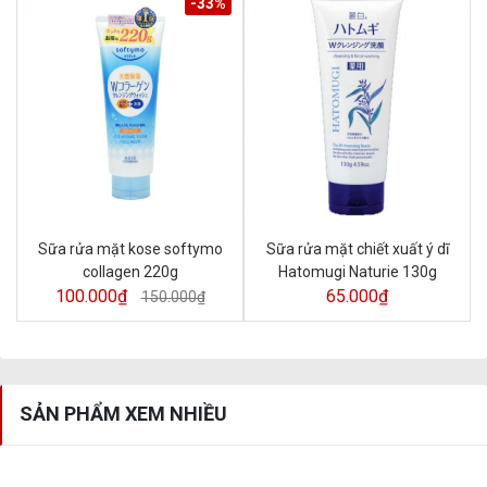
-33%
Sữa rửa mặt kose softymo
Sữa rửa mặt chiết xuất ý dĩ
collagen 220g
Hatomugi Naturie 130g
100.000₫
65.000₫
150.000₫
SẢN PHẨM XEM NHIỀU