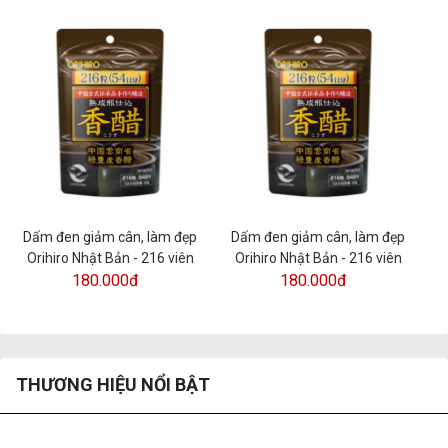
Dấm đen giảm cân, làm đẹp
Dấm đen giảm cân, làm đẹp
D
Orihiro Nhật Bản - 216 viên
Orihiro Nhật Bản - 216 viên
180.000đ
180.000đ
THƯƠNG HIỆU NỔI BẬT