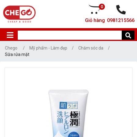
0
Giỏ hàng
0981215566
Chego
Mỹ phẩm - Làm đẹp
Chăm sóc da
Sữa rửa mặt