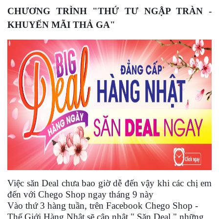
CHƯƠNG TRÌNH "THỨ TƯ NGẬP TRÀN -
KHUYẾN MÃI THẢ GA"
V
iệc săn
Deal
chưa bao giờ dễ đến vậy khi các chị em
đến với
Chego Shop
ngay tháng 9 này
Vào thứ 3 hàng tuần
, trên
Facebook
Chego Shop -
Thế Giới Hàng Nhật sẽ cập nhật " Săn Deal " những